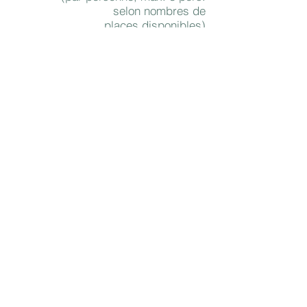
selon nombres de
places disponibles)
S’inscrire
Sur
mardi@northleadership.com
(inscription au plus tard le
Jeudi précédent le cours,
sous réserve de places
disponibles).
"Autres formations
sur demande"
Différentes formules de cours
vous permettront d'approfondir
vos connaissances en fonction
de vos besoins et de vos